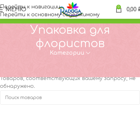
Перейти к навигации
0
МЕНЮ
0,00
Перейти к основному содержимому
Упаковка для
флористов
Категории
Главная
Каталог
Упаковка для флористов
Товаров, соответствующих вашему запросу, не
обнаружено.